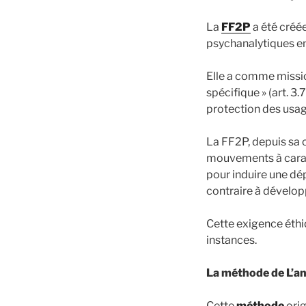
La
FF2P
a été créé
psychanalytiques en
Elle a comme missi
spécifique » (art. 3.
protection des usager
La FF2P, depuis sa c
mouvements à carac
pour induire une dé
contraire à développ
Cette exigence éthi
instances.
La méthode de L’a
Cette
méthode
orig