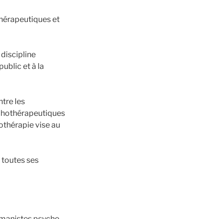
thérapeutiques et
discipline
public et à la
ntre les
ychothérapeutiques
othérapie vise au
 toutes ses
umanistes psycho-