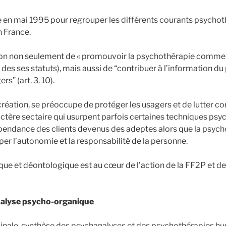
e en mai 1995 pour regrouper les différents courants psycho
 France.
on non seulement de « promouvoir la psychothérapie comme 
7 des ses statuts), mais aussi de “contribuer à l’information du 
s” (art. 3. 10).
réation, se préoccupe de protéger les usagers et de lutter co
tère sectaire qui usurpent parfois certaines techniques ps
pendance des clients devenus des adeptes alors que la psych
er l’autonomie et la responsabilité de la personne.
que et déontologique est au cœur de l’action de la FF2P et de
nalyse psycho-organique
inale, synthèse des psychanalyses et des psychothérapies h