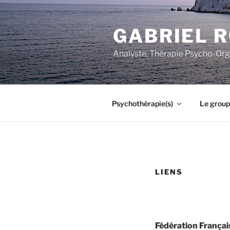
Aller
au
GABRIEL 
contenu
principal
Analyste, Thérapie Psycho-Org
Psychothérapie(s)
Le group
LIENS
Fédération Françai