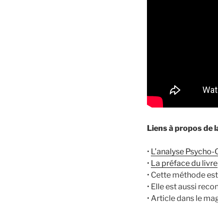
Liens à propos de 
•
L’analyse Psycho-O
•
La préface du livre
• Cette méthode es
• Elle est aussi reco
• Article dans le m