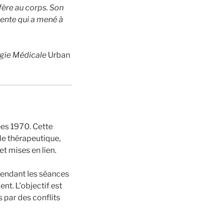
fère au corps. Son
ente qui a mené à
ogie Médicale
Urban
es 1970. Cette
de thérapeutique,
t mises en lien.
 pendant les séances
nt. L’objectif est
s par des conflits