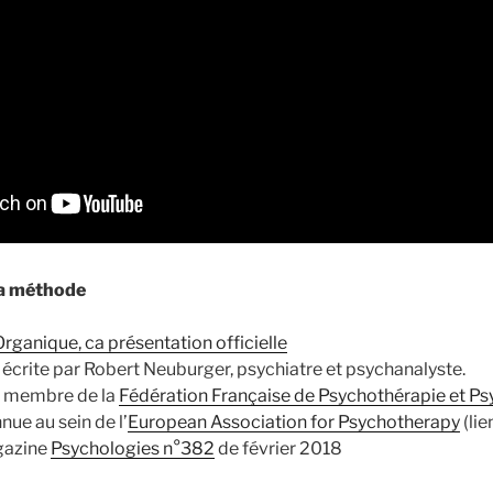
la méthode
rganique, ca présentation officielle
écrite par Robert Neuburger, psychiatre et psychanalyste.
t membre de la
Fédération Française de Psychothérapie et P
nnue au sein de l’
European Association for Psychotherapy
(lie
agazine
Psychologies n°382
de février 2018