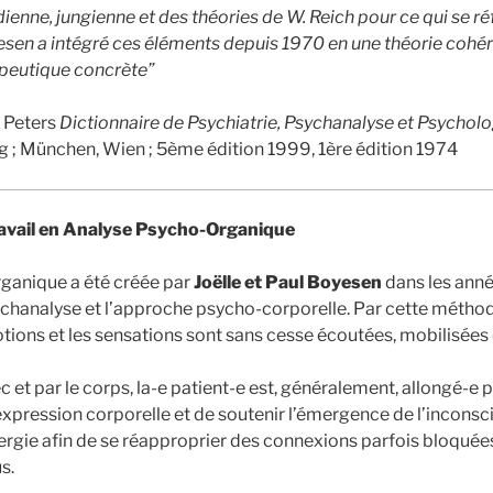
ienne, jungienne et des théories de W. Reich pour ce qui se ré
sen a intégré ces éléments depuis 1970 en une théorie cohér
peutique concrète”
k Peters
Dictionnaire de Psychiatrie, Psychanalyse et Psychol
; München, Wien ; 5ème édition 1999, 1ère édition 1974
ravail en Analyse Psycho-Organique
ganique a été créée par
Joëlle et Paul Boyesen
dans les anné
ychanalyse et l’approche psycho-corporelle. Par cette métho
tions et les sensations sont sans cesse écoutées, mobilisées e
vec et par le corps, la-e patient-e est, généralement, allongé-e
expression corporelle et de soutenir l’émergence de l’inconscie
énergie afin de se réapproprier des connexions parfois bloquée
s.