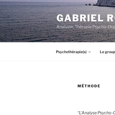
Aller
au
GABRIEL 
contenu
principal
Analyste, Thérapie Psycho-Org
Psychothérapie(s)
Le group
MÉTHODE
“L’Analyse Psycho-